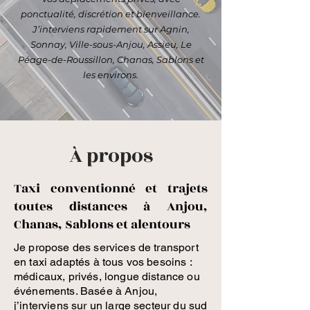
ponctualité, discrétion et bienveillance.
J’interviens rapidement sur Agnin,
Sonnay, Ville-sous-Anjou, Assieu, Le
Péage-de-Roussillon, Chanas, Sablons et
les environs.
À propos
Taxi conventionné et trajets
toutes distances à Anjou,
Chanas, Sablons et alentours
Je propose des services de transport
en taxi adaptés à tous vos besoins :
médicaux, privés, longue distance ou
événements. Basée à Anjou,
j’interviens sur un large secteur du sud