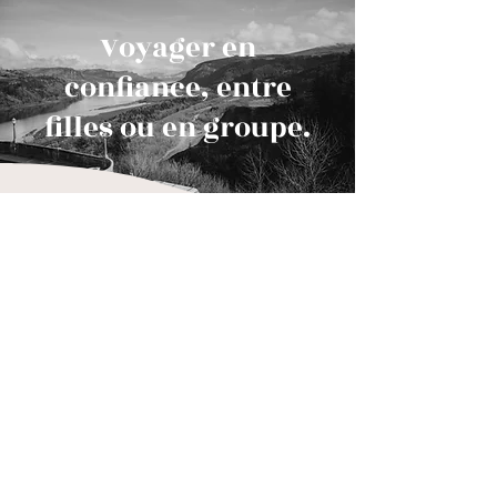
Voyager en
confiance, entre
filles ou en groupe.
Témoignages
“J'ai eu affaire à Marie dans le
cadre d'une prise en charge pour
une cliente, elle a été super
réactive et nous la remercions !"
Rosa N.