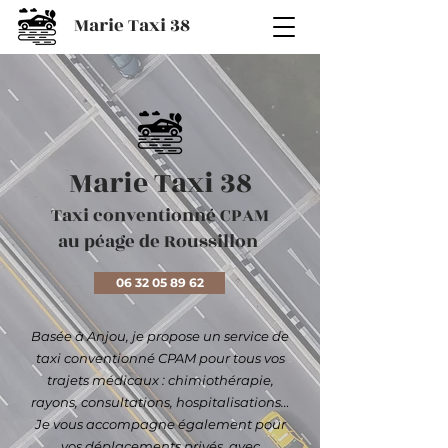
Marie Taxi 38
Marie Taxi 38
Taxi conventionné CPAM
au péage de Roussillon
06 32 05 89 62
Basée à Anjou, je propose un service de
taxi conventionné CPAM pour tous vos
trajets médicaux : chimiothérapie,
rayons, consultations, hospitalisations…
Je vous accompagne également pour
vos déplacements privés, avec